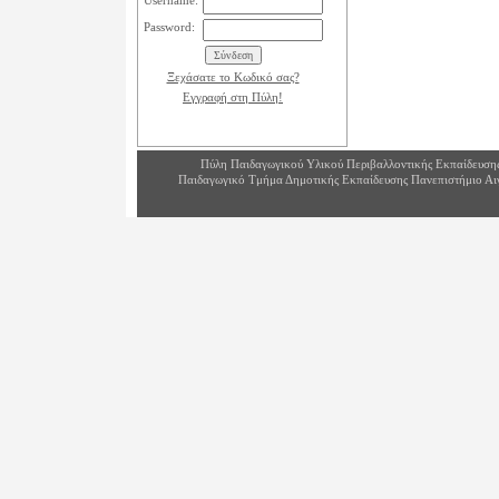
Username:
Password:
Ξεχάσατε το Κωδικό σας?
Εγγραφή στη Πύλη!
Πύλη Παιδαγωγικού Υλικού Περιβαλλοντικής Εκπαίδευση
Παιδαγωγικό Τμήμα Δημοτικής Εκπαίδευσης Πανεπιστήμιο Αι