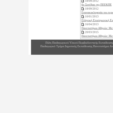
18/09/2012
6ο Συνέδριο της ΠΕΕΚΠΕ
18/09/2012
Επανακυκλοφορία του περι
10/01/2013
Ελληνική Επιστημονική Ετα
16/04/2013
Πανεπιστήμιο Αθηνών: Μετ
20/03/2015
Πανεπιστήμιο Αθηνών: Μετ
Πύλη Παιδαγωγικού Υλικού Περιβαλλοντικής Εκπαίδευση
Παιδαγωγικό Τμήμα Δημοτικής Εκπαίδευσης Πανεπιστήμιο Αι