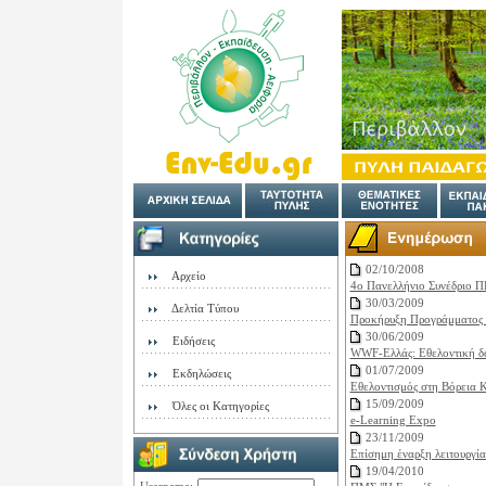
02/10/2008
Αρχείο
4ο Πανελλήνιο Συνέδριο
30/03/2009
Δελτία Τύπου
Προκήρυξη Προγράμματος Μ
30/06/2009
Ειδήσεις
WWF-Ελλάς: Εθελοντική δ
01/07/2009
Εκδηλώσεις
Εθελοντισμός στη Βόρεια 
15/09/2009
Όλες οι Κατηγορίες
e-Learning Expo
23/11/2009
Επίσημη έναρξη λειτουργία
19/04/2010