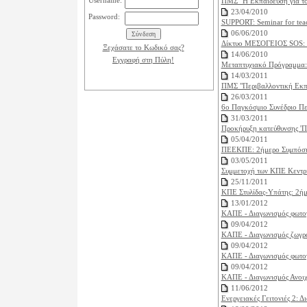
Username:
ΠΜΣ "Η Εκπαίδευση για το 
23/04/2010
Password:
SUPPORT: Seminar for teach
06/06/2010
Δίκτυο ΜΕΣΟΓΕΙΟΣ SOS: Ε
Ξεχάσατε το Κωδικό σας?
14/06/2010
Εγγραφή στη Πύλη!
Μεταπτυχιακό Πρόγραμμα: 
14/03/2011
ΠΜΣ "Περιβαλλοντική Εκπ
26/03/2011
6ο Παγκόσμιο Συνέδριο Πε
31/03/2011
Προκήρυξη κατεύθυνσης '
05/04/2011
ΠΕΕΚΠΕ: 2ήμερο Συμπόσιο
03/05/2011
Συμμετοχή των ΚΠΕ Κεντρι
25/11/2011
ΚΠΕ Στυλίδας-Υπάτης: 2ήμ
13/01/2012
ΚΑΠΕ - Διαγωνισμός φωτογ
09/04/2012
ΚΑΠΕ - Διαγωνισμός ζωγρα
09/04/2012
ΚΑΠΕ - Διαγωνισμός φωτογ
09/04/2012
ΚΑΠΕ - Διαγωνισμός Ανοιχτ
11/06/2012
Ενεργειακές Γειτονιές 2: Δ