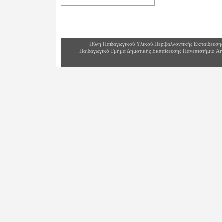
Πύλη Παιδαγωγικού Υλικού Περιβαλλοντικής Εκπαίδευση
Παιδαγωγικό Τμήμα Δημοτικής Εκπαίδευσης Πανεπιστήμιο Αι