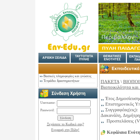
Βασικές πληροφορίες και γνώσεις
Τετράδιο δραστηριοτήτων
ΠΑΚΕΤΑ
\
ΒΙΟΠΟΙΚ
Βιοποικιλότητα και
Έτος Δημοσίευση
Username:
Επιστημονικός Υ
Συγγραφέας(εις
Password:
Δακανάλη, Δημήτρη
Προσπελάσεις (V
Ξεχάσατε το Κωδικό σας?
Εγγραφή στη Πύλη!
Κεφάλαια Ενότη