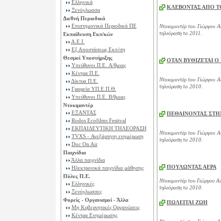
Ελληνικά
ΚΛΕΒΟΝΤΑΣ ΑΠΟ Τ
Ξενόγλωσσα
Διεθνή Περιοδικά
Επιστημονικά Περιοδικά ΠΕ
Ντοκιμαντέρ του Γιώργου Αυ
τηλεόραση το 2011.
Εκπαίδευση Εκπ/κών
Α.Ε.Ι.
Εξ Αποστάσεως Εκπ/ση
Θεσμοί Υποστήριξης
ΟΤΑΝ ΒΥΘΙΖΕΤΑΙ 
Υπεύθυνοι Π.Ε. A/θμιας
Κέντρα Π.Ε.
Ντοκιμαντέρ του Γιώργου Αυ
Δίκτυα Π.Ε.
τηλεόραση το 2010.
Γραφεία ΥΠ.Ε.Π.Θ.
Υπεύθυνοι Π.Ε. B/θμιας
Ντοκιμαντέρ
ΕΞΑΝΤΑΣ
ΠΕΘΑΙΝΟΝΤΑΣ ΣΤΗ
Rodos Ecofilms Festival
ΕΚΠΑΙΔΕΥΤΙΚΗ ΤΗΛΕΟΡΑΣΗ
Ντοκιμαντέρ του Γιώργου Αυ
TVXS - Ανεξάρτητη ενημέρωση
τηλεόραση το 2010.
Doc On Air
Παιχνίδια
Άλλα παιχνίδια
ΠΟΥΛΩΝΤΑΣ ΑΕΡΑ
Ηλεκτρονικά παιχνίδια μάθησης
Πύλες Π.Ε.
Ντοκιμαντέρ του Γιώργου Αυ
Ελληνικές
τηλεόραση το 2010.
Ξενόγλωσσες
Φορείς - Οργανισμοί - Άλλα
ΠΩΛΕΙΤΑΙ ΖΩΗ
Μη Κυβερνητικές Οργανώσεις
Κέντρα Ενημέρωσης