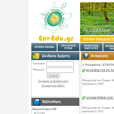
Username:
Ντοκιμαντέρ
\
ΕΞΑΝΤΑ
Password:
49 ΛΕΞΕΙΣ ΓΙΑ ΤΟ Χ
Ντοκιμαντέρ του Γιώργου Αυ
Ξεχάσατε το Κωδικό σας?
τηλεόραση το 2007.
Εγγραφή στη Πύλη!
ΑΝΑΜΕΤΡΗΣΗ ΣΤΗ 
Ντοκιμαντέρ του Γιώργου Αυ
Βασικά Κείμενα ΠΕ
τηλεόραση το 2011
Γενικά