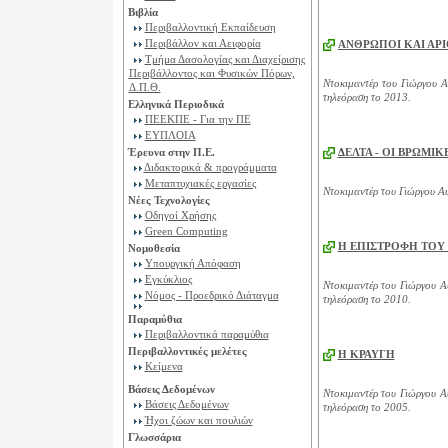
Βιβλία
Περιβαλλοντική Εκπαίδευση
Περιβάλλον και Αειφορία
ΑΝΘΡΩΠΟΙ ΚΑΙ ΑΡ
Τμήμα Δασολογίας και Διαχείρισης
Περιβάλλοντος και Φυσικών Πόρων,
Ντοκιμαντέρ του Γιώργου Α
Δ.Π.Θ.
τηλεόραση το 2013.
Ελληνικά Περιοδικά
ΠΕΕΚΠΕ - Για την ΠΕ
ΕΥΠΛΟΙΑ
Έρευνα στην Π.Ε.
ΔΕΛΤΑ - ΟΙ ΒΡΩΜΙ
Διδακτορικά & προγράμματα
Μεταπτυχιακές εργασίες
Ντοκιμαντέρ του Γιώργου Αυ
Νέες Τεχνολογίες
Οδηγοί Χρήσης
Green Computing
Η ΕΠΙΣΤΡΟΦΗ ΤΟΥ
Νομοθεσία
Υπουργική Απόφαση
Εγκύκλιος
Ντοκιμαντέρ του Γιώργου Αυ
Νόμος - Προεδρικό Διάταγμα
τηλεόραση το 2010.
Παραμύθια
Περιβαλλοντικά παραμύθια
Περιβαλλοντικές μελέτες
Η ΚΡΑΥΓΗ
Κείμενα
Βάσεις Δεδομένων
Ντοκιμαντέρ του Γιώργου Αυ
Βάσεις Δεδομένων
τηλεόραση το 2005.
Ήχοι ζώων και πουλιών
Γλωσσάρια