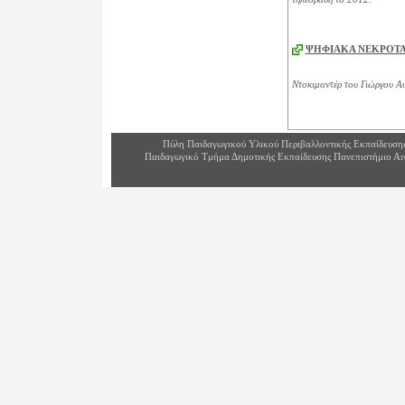
ΨΗΦΙΑΚΑ ΝΕΚΡΟΤΑ
Ντοκιμαντέρ του Γιώργου Αυ
Πύλη Παιδαγωγικού Υλικού Περιβαλλοντικής Εκπαίδευση
Παιδαγωγικό Τμήμα Δημοτικής Εκπαίδευσης Πανεπιστήμιο Αι