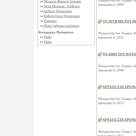
Ντοκιμαντέρ του Γιώργου Αυ
Μουσεία Φυσικής Ιστορίας
τηλεόραση το 2009.
Άλλα Μουσεία - Εκθέσεις
Διεθνείς Οργανισμοί
Κυβερνητικοί Οργανισμοί
Εταιρείες
ΤΟ ΑΓΓΙΓΜΑ ΤΟΥ Μ
Άλλοι χρήσιμοι ιστότοποι
Κατηγορίες Πολυμέσων
Ντοκιμαντέρ του Γιώργου Αυ
Flash
τηλεόραση το 2012.
Video
ΤΟ ΑΙΜΑ ΤΟΥ ΚΟΥ
Ντοκιμαντέρ του Γιώργου Αυ
τηλεόραση το 2008
ΧΡΥΣΟΣ ΣΤΑ ΧΡΟΝΙ
Ντοκιμαντέρ του Γιώργου Αυ
τηλεόραση το 2012.
ΧΡΥΣΟΣ ΣΤΑ ΧΡΟΝΙ
Ντοκιμαντέρ του Γιώργου Αυ
τηλεόραση το 2012.