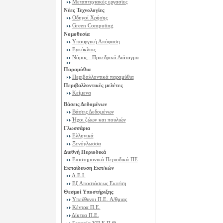
Μεταπτυχιακές εργασίες
Νέες Τεχνολογίες
Οδηγοί Χρήσης
Green Computing
Νομοθεσία
Υπουργική Απόφαση
Εγκύκλιος
Νόμος - Προεδρικό Διάταγμα
Παραμύθια
Περιβαλλοντικά παραμύθια
Περιβαλλοντικές μελέτες
Κείμενα
Βάσεις Δεδομένων
Βάσεις Δεδομένων
Ήχοι ζώων και πουλιών
Γλωσσάρια
Ελληνικά
Ξενόγλωσσα
Διεθνή Περιοδικά
Επιστημονικά Περιοδικά ΠΕ
Εκπαίδευση Εκπ/κών
Α.Ε.Ι.
Εξ Αποστάσεως Εκπ/ση
Θεσμοί Υποστήριξης
Υπεύθυνοι Π.Ε. A/θμιας
Κέντρα Π.Ε.
Δίκτυα Π.Ε.