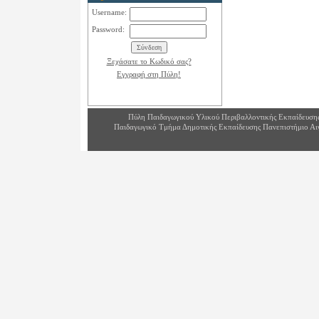
Username:
Password:
Ξεχάσατε το Κωδικό σας?
Εγγραφή στη Πύλη!
Πύλη Παιδαγωγικού Υλικού Περιβαλλοντικής Εκπαίδευση
Παιδαγωγικό Τμήμα Δημοτικής Εκπαίδευσης Πανεπιστήμιο Αι