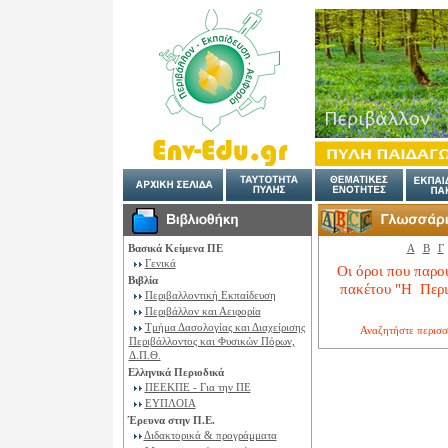
Βασικά Κείμενα ΠΕ
Α
Β
Γ
Γενικά
Οι όροι που παρο
Βιβλία
πακέτου "H Περι
Περιβαλλοντική Εκπαίδευση
Περιβάλλον και Αειφορία
Τμήμα Δασολογίας και Διαχείρισης
Αναζητήστε περισσ
Περιβάλλοντος και Φυσικών Πόρων,
Δ.Π.Θ.
Ελληνικά Περιοδικά
ΠΕΕΚΠΕ - Για την ΠΕ
ΕΥΠΛΟΙΑ
Έρευνα στην Π.Ε.
Διδακτορικά & προγράμματα