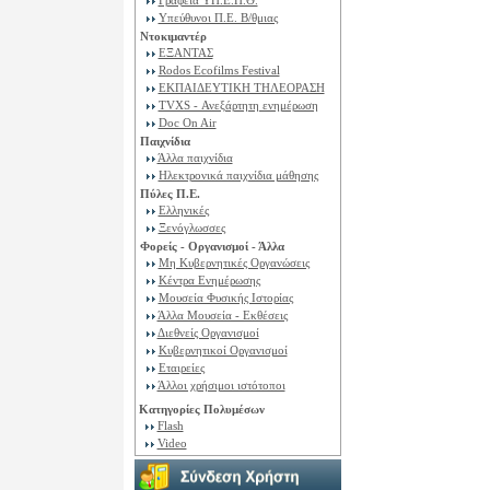
Γραφεία ΥΠ.Ε.Π.Θ.
Υπεύθυνοι Π.Ε. B/θμιας
Ντοκιμαντέρ
ΕΞΑΝΤΑΣ
Rodos Ecofilms Festival
ΕΚΠΑΙΔΕΥΤΙΚΗ ΤΗΛΕΟΡΑΣΗ
TVXS - Ανεξάρτητη ενημέρωση
Doc On Air
Παιχνίδια
Άλλα παιχνίδια
Ηλεκτρονικά παιχνίδια μάθησης
Πύλες Π.Ε.
Ελληνικές
Ξενόγλωσσες
Φορείς - Οργανισμοί - Άλλα
Μη Κυβερνητικές Οργανώσεις
Κέντρα Ενημέρωσης
Μουσεία Φυσικής Ιστορίας
Άλλα Μουσεία - Εκθέσεις
Διεθνείς Οργανισμοί
Κυβερνητικοί Οργανισμοί
Εταιρείες
Άλλοι χρήσιμοι ιστότοποι
Κατηγορίες Πολυμέσων
Flash
Video