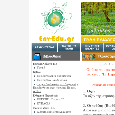
Βασικά Κείμενα ΠΕ
Α
Β
Γ
Γενικά
Οι όροι που παρο
Βιβλία
πακέτου "H Περι
Περιβαλλοντική Εκπαίδευση
Περιβάλλον και Αειφορία
Τμήμα Δασολογίας και Διαχείρισης
Αναζητήστε περισσ
Περιβάλλοντος και Φυσικών Πόρων,
1.
Όζον
Δ.Π.Θ.
Το όζον της ατμόσφ
Ελληνικά Περιοδικά
ΠΕΕΚΠΕ - Για την ΠΕ
ΕΥΠΛΟΙΑ
2.
Οικοθέση (Βιοθέ
Έρευνα στην Π.Ε.
Αποτελεί μια από τι
Διδακτορικά & προγράμματα
χαρακτηριστικά και 