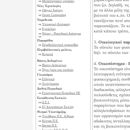
Μεταπτυχιακές εργασίες
που ζει. Δηλαδή, τι
Νέες Τεχνολογίες
με τα άλλα μέλη της
Οδηγοί Χρήσης
Green Computing
βιότοπό του κ.λπ. Ο
Νομοθεσία
ταυτίζονται ποτέ απ
Υπουργική Απόφαση
παρουσιάζουν. Το κά
Εγκύκλιος
κατά κάποιο τρόπο,
Νόμος - Προεδρικό Διάταγμα
Παραμύθια
3.
Οικολογικοί παρά
Περιβαλλοντικά παραμύθια
Το σύνολο των φυσι
Περιβαλλοντικές μελέτες
δηλ. το σύνολο των
Κείμενα
Βάσεις Δεδομένων
4.
Οικοσύστημα - 
Βάσεις Δεδομένων
Το οικοσύστημα είνα
Ήχοι ζώων και πουλιών
λειτουργική ενότητα
Γλωσσάρια
φυσικοχημικές συνθή
Ελληνικά
Ξενόγλωσσα
οποίο αναπτύσσονται
Διεθνή Περιοδικά
διαδικασίας αλληλε
Επιστημονικά Περιοδικά ΠΕ
πολυσύνθετες σχέσει
Εκπαίδευση Εκπ/κών
βιοκοινότητες μέσω
Α.Ε.Ι.
παραγόντων που δρο
Εξ Αποστάσεως Εκπ/ση
αλληλεπιδράσεων πο
Θεσμοί Υποστήριξης
των οργανισμών και
Υπεύθυνοι Π.Ε. A/θμιας
αδιάκοπες ανταλλαγ
Κέντρα Π.Ε.
Δίκτυα Π.Ε.
και τη βιοκοινότητ