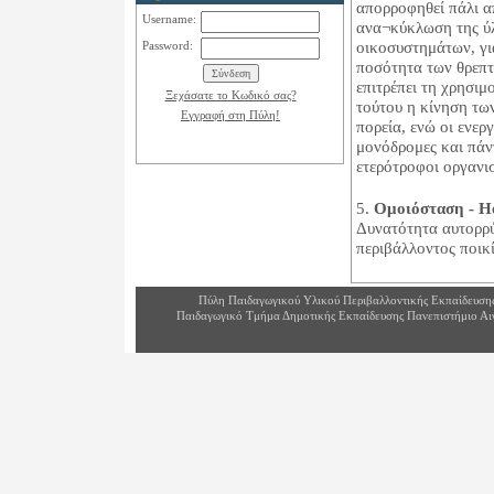
απορροφηθεί πάλι α
Username:
ανα¬κύκλωση της ύλη
Password:
οικοσυστημάτων, για
ποσότητα των θρεπτ
επιτρέπει τη χρησιμ
Ξεχάσατε το Κωδικό σας?
τούτου η κίνηση τω
Εγγραφή στη Πύλη!
πορεία, ενώ οι ενερ
μονόδρομες και πάν
ετερότροφοι οργανι
5.
Ομοιόσταση - H
Δυνατότητα αυτορρύ
περιβάλλοντος ποικ
Πύλη Παιδαγωγικού Υλικού Περιβαλλοντικής Εκπαίδευση
Παιδαγωγικό Τμήμα Δημοτικής Εκπαίδευσης Πανεπιστήμιο Αι