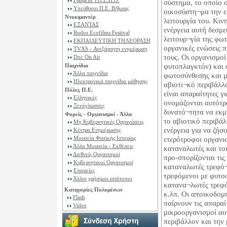
Γραφεία ΥΠ.Ε.Π.Θ.
σύστημα, το οποίο 
Υπεύθυνοι Π.Ε. B/θμιας
οικοσύστη¬μα την εν
Ντοκιμαντέρ
λειτουργία του. Κιν
ΕΞΑΝΤΑΣ
ενέργεια αυτή δεσμε
Rodos Ecofilms Festival
λειτουρ¬γία της φω
ΕΚΠΑΙΔΕΥΤΙΚΗ ΤΗΛΕΟΡΑΣΗ
οργανικές ενώσεις π
TVXS - Ανεξάρτητη ενημέρωση
τους. Οι οργανισμοί
Doc On Air
Παιχνίδια
φυτοπλαγκτόν) και 
Άλλα παιχνίδια
φωτοσύνθεσης και μ
Ηλεκτρονικά παιχνίδια μάθησης
αβιοτι¬κό περιβάλλο
Πύλες Π.Ε.
είναι απαραίτητες γ
Ελληνικές
ονομάζονται αυτότρο
Ξενόγλωσσες
δυνατό¬τητα να εκμ
Φορείς - Οργανισμοί - Άλλα
το αβιοτικό περιβάλ
Μη Κυβερνητικές Οργανώσεις
ενέργεια για να ζήσ
Κέντρα Ενημέρωσης
Μουσεία Φυσικής Ιστορίας
ετερότροφοι οργανισ
Άλλα Μουσεία - Εκθέσεις
καταναλωτές και το
Διεθνείς Οργανισμοί
προ-σπορίζονται τις
Κυβερνητικοί Οργανισμοί
καταναλωτές τρεφό¬
Εταιρείες
τρεφόμενοι με φυτο
Άλλοι χρήσιμοι ιστότοποι
κατανα¬λωτές τρεφό
Κατηγορίες Πολυμέσων
κ.λπ. Οι αποικοδομ
Flash
παίρνουν τις απαραί
Video
μικροοργανισμοί αυ
περιβάλλον και την