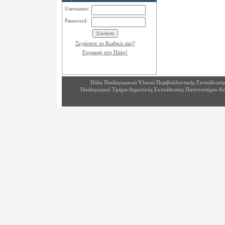
Username:
Password:
Ξεχάσατε το Κωδικό σας?
Εγγραφή στη Πύλη!
Πύλη Παιδαγωγικού Υλικού Περιβαλλοντικής Εκπαίδευση
Παιδαγωγικό Τμήμα Δημοτικής Εκπαίδευσης Πανεπιστήμιο Αι