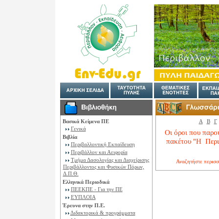
Βασικά Κείμενα ΠΕ
Α
Β
Γ
Γενικά
Οι όροι που παρο
Βιβλία
πακέτου "H Περι
Περιβαλλοντική Εκπαίδευση
Περιβάλλον και Αειφορία
Τμήμα Δασολογίας και Διαχείρισης
Αναζητήστε περισσ
Περιβάλλοντος και Φυσικών Πόρων,
Δ.Π.Θ.
Ελληνικά Περιοδικά
ΠΕΕΚΠΕ - Για την ΠΕ
ΕΥΠΛΟΙΑ
Έρευνα στην Π.Ε.
Διδακτορικά & προγράμματα