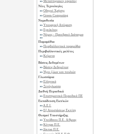
Μεταπτυχιακές εργασίες
Νέες Τεχνολογίες
Οδηγοί Χρήσης
Green Computing
Νομοθεσία
Υπουργική Απόφαση
Εγκύκλιος
Νόμος - Προεδρικό Διάταγμα
Παραμύθια
Περιβαλλοντικά παραμύθια
Περιβαλλοντικές μελέτες
Κείμενα
Βάσεις Δεδομένων
Βάσεις Δεδομένων
Ήχοι ζώων και πουλιών
Γλωσσάρια
Ελληνικά
Ξενόγλωσσα
Διεθνή Περιοδικά
Επιστημονικά Περιοδικά ΠΕ
Εκπαίδευση Εκπ/κών
Α.Ε.Ι.
Εξ Αποστάσεως Εκπ/ση
Θεσμοί Υποστήριξης
Υπεύθυνοι Π.Ε. A/θμιας
Κέντρα Π.Ε.
Δίκτυα Π.Ε.