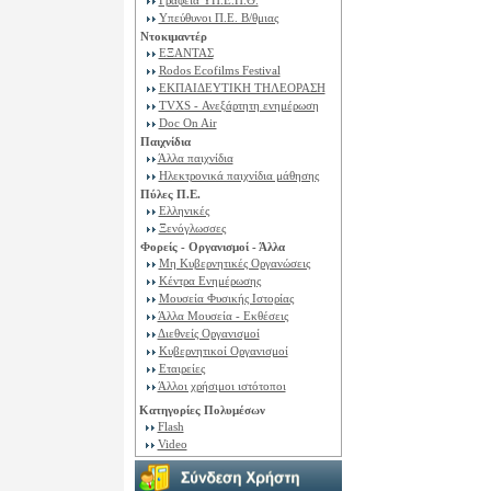
Γραφεία ΥΠ.Ε.Π.Θ.
Υπεύθυνοι Π.Ε. B/θμιας
Ντοκιμαντέρ
ΕΞΑΝΤΑΣ
Rodos Ecofilms Festival
ΕΚΠΑΙΔΕΥΤΙΚΗ ΤΗΛΕΟΡΑΣΗ
TVXS - Ανεξάρτητη ενημέρωση
Doc On Air
Παιχνίδια
Άλλα παιχνίδια
Ηλεκτρονικά παιχνίδια μάθησης
Πύλες Π.Ε.
Ελληνικές
Ξενόγλωσσες
Φορείς - Οργανισμοί - Άλλα
Μη Κυβερνητικές Οργανώσεις
Κέντρα Ενημέρωσης
Μουσεία Φυσικής Ιστορίας
Άλλα Μουσεία - Εκθέσεις
Διεθνείς Οργανισμοί
Κυβερνητικοί Οργανισμοί
Εταιρείες
Άλλοι χρήσιμοι ιστότοποι
Κατηγορίες Πολυμέσων
Flash
Video