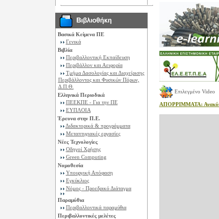
Βασικά Κείμενα ΠΕ
Γενικά
Βιβλία
Περιβαλλοντική Εκπαίδευση
Περιβάλλον και Αειφορία
Τμήμα Δασολογίας και Διαχείρισης
Περιβάλλοντος και Φυσικών Πόρων,
Δ.Π.Θ.
Επιλεγμένο Video
Ελληνικά Περιοδικά
ΠΕΕΚΠΕ - Για την ΠΕ
ΑΠΟΡΡΙΜΜΑΤΑ: Ανακύκλω
ΕΥΠΛΟΙΑ
Έρευνα στην Π.Ε.
Διδακτορικά & προγράμματα
Μεταπτυχιακές εργασίες
Νέες Τεχνολογίες
Οδηγοί Χρήσης
Green Computing
Νομοθεσία
Υπουργική Απόφαση
Εγκύκλιος
Νόμος - Προεδρικό Διάταγμα
Παραμύθια
Περιβαλλοντικά παραμύθια
Περιβαλλοντικές μελέτες