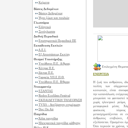
Κείμενα
Βάσεις Δεδομένων
Βάσεις Δεδομένων
Ήχοι ζώων και πουλιών
Γλωσσάρια
Ελληνικά
Ξενόγλωσσα
Διεθνή Περιοδικά
Επιστημονικά Περιοδικά ΠΕ
Εκπαίδευση Εκπ/κών
Α.Ε.Ι.
Εξ Αποστάσεως Εκπ/ση
Θεσμοί Υποστήριξης
Υπεύθυνοι Π.Ε. A/θμιας
Επιλεγμένη Θεματι
Κέντρα Π.Ε.
Δίκτυα Π.Ε.
ΕΝΕΡΓΕΙΑ
Γραφεία ΥΠ.Ε.Π.Θ.
Υπεύθυνοι Π.Ε. B/θμιας
Η ζωή του ανθρώπου, ιδι
πολίτη των σύγχρονων
Ντοκιμαντέρ
κοινωνιών, είναι συνυφ
ΕΞΑΝΤΑΣ
την κατανάλωση ενέργειας
Rodos Ecofilms Festival
μπορούσε να φανταστεί τ
ΕΚΠΑΙΔΕΥΤΙΚΗ ΤΗΛΕΟΡΑΣΗ
χωρίς ηλεκτρικό ρεύμα, 
TVXS - Ανεξάρτητη ενημέρωση
μεταφορικά μέσα; Χά
Doc On Air
φυσικούς πόρο
Παιχνίδια
μετασχηματίζονται σε εν
άνθρωπος επιβιώνει, δη
Άλλα παιχνίδια
εξελίσσεται. Ορισμένοι όμ
Ηλεκτρονικά παιχνίδια μάθησης
Όσο περνούν τα χρόνια, τ
Πύλες Π.Ε.