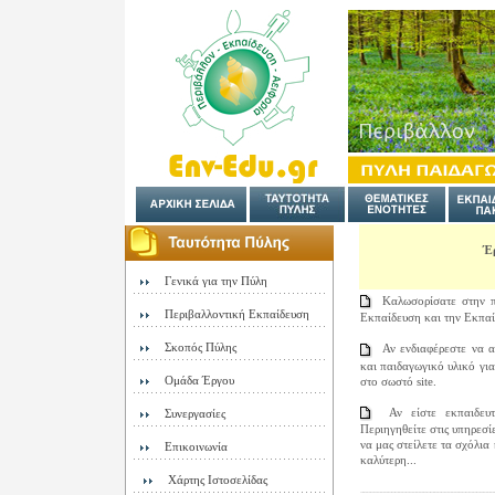
Έρ
Γενικά για την Πύλη
Καλωσορίσατε στην πύ
Περιβαλλοντική Εκπαίδευση
Εκπαίδευση και την Εκπαί
Σκοπός Πύλης
Αν ενδιαφέρεστε να αν
και παιδαγωγικό υλικό για
Ομάδα Έργου
στο σωστό site.
Αν είστε εκπαιδευτι
Συνεργασίες
Περιηγηθείτε στις υπηρεσί
να μας στείλετε τα σχόλια
Επικοινωνία
καλύτερη...
Χάρτης Ιστοσελίδας