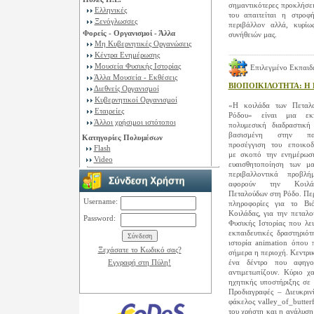
σημαντικότερες προκλήσει
Ελληνικές
του απαιτείται η στροφ
Ξενόγλωσσες
περιβάλλον αλλά, κυρί
Φορείς - Οργανισμοί - Άλλα
συνήθειών μας.
Μη Κυβερνητικές Οργανώσεις
Κέντρα Ενημέρωσης
Μουσεία Φυσικής Ιστορίας
Επιλεγμένο Eκπαιδ
Άλλα Μουσεία - Εκθέσεις
ΒΙΟΠΟΙΚΙΛΟΤΗΤΑ: Η Κ
Διεθνείς Οργανισμοί
Κυβερνητικοί Οργανισμοί
«Η κοιλάδα των Πεταλ
Εταιρείες
Ρόδου» είναι μια εκπ
Άλλοι χρήσιμοι ιστότοποι
πολυμεσική διαδραστική
βασισμένη στην παι
Κατηγορίες Πολυμέσων
προσέγγιση του εποικοδ
Flash
με σκοπό την ενημέρωσ
Video
ευαισθητοποίηση των μ
περιβαλλοντικά προβλ
αφορούν την Κοιλ
Πεταλούδων στη Ρόδο. Πε
Username:
πληροφορίες για το Βι
Κοιλάδας, για την πεταλο
Password:
Φυσικής Ιστορίας που λει
εκπαιδευτικές δραστηριό
ιστορία animation όπου 
Ξεχάσατε το Κωδικό σας?
σήμερα η περιοχή. Κεντρικ
Εγγραφή στη Πύλη!
ένα δέντρο που αφηγο
αντιμετωπίζουν. Κύριο χ
ηχητικής υποστήριξης σε 
Προδιαγραφές – Διευκριν
φάκελος valley_of_butter
του χρήστη και η ανάλυση