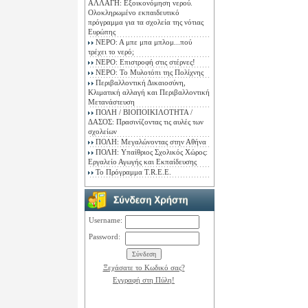
ΑΛΛΑΓΗ: Εξοικονόμηση νερού.
Ολοκληρωμένο εκπαιδευτικό
πρόγραμμα για τα σχολεία της νότιας
Ευρώπης
ΝΕΡΟ: Α μπε μπα μπλομ...πού
τρέχει το νερό;
ΝΕΡΟ: Επιστροφή στις στέρνες!
ΝΕΡΟ: Το Μυλοτόπι της Πολίχνης
Περιβαλλοντική Δικαιοσύνη,
Κλιματική αλλαγή και Περιβαλλοντική
Μετανάστευση
ΠΟΛΗ / ΒΙΟΠΟΙΚΙΛΟΤΗΤΑ /
ΔΑΣΟΣ: Πρασινίζοντας τις αυλές των
σχολείων
ΠΟΛΗ: Μεγαλώνοντας στην Αθήνα
ΠΟΛΗ: Υπαίθριος Σχολικός Χώρος:
Εργαλείο Αγωγής και Εκπαίδευσης
Το Πρόγραμμα T.R.E.E.
Username:
Password:
Ξεχάσατε το Κωδικό σας?
Εγγραφή στη Πύλη!