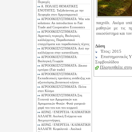
Περιοχές
Α. ΠΟΛΛΕΣ ΘΕΜΑΤΙΚΕΣ
ΕΝΟΤΗΤΕΣ: Ταξιδεύοντας με την
Αειφορία στον Αργοσαρωνικό
ΑΓΡΟΟΙΚΟΣΥΣΤΗΜΑΤΑ: Win win
παιχνίδι. Ακόμα υπ
solutions: An introduction to Fair
Trade and Cooperative Economics
μαθητών με τις πρ
ΑΓΡΟΟΙΚΟΣΥΣΤΗΜΑΤΑ:
οικοσύστημα και τον
Αγροτικές περιοχές, Βιολογικές
καλλιέργειες, Παραδοσιακά
επαγγέλματα και παραδοσιακές τέχνες
Δάση
ΑΓΡΟΟΙΚΟΣΥΣΤΗΜΑΤΑ: Από την
Έτος: 2015
καλλιέργεια στην κατανάλωση
Επιστημονικός Υ
ΑΓΡΟΟΙΚΟΣΥΣΤΗΜΑΤΑ:
Βιολογική Γεωργία
Συμβουλίδου
ΑΓΡΟΟΙΚΟΣΥΣΤΗΜΑΤΑ: Δίκαιο
Πλοηγηθείτε στην
εμπόριο (Fair trade)
ΑΓΡΟΟΙΚΟΣΥΣΤΗΜΑΤΑ:
Εκπαιδευτικές προτάσεις ανάδειξης και
αξιοποίησης βοτανικού κήπου
ΑΓΡΟΟΙΚΟΣΥΣΤΗΜΑΤΑ: Πείνα
στον Κόσμο
ΑΓΡΟΟΙΚΟΣΥΣΤΗΜΑΤΑ:Στη
Γειτονιά των Αρωματικών και
Αρτυματικών Φυτών: Φυτά γιατρειά-
χαρά του νου και του κορμιού
ΑΕΡΑΣ / ΕΝΕΡΓΕΙΑ / ΚΛΙΜΑΤΙΚΗ
ΑΛΛΑΓΗ: Αιολική Ενέργεια και
Ανεμογεννήτριες
ΑΕΡΑΣ / ΕΝΕΡΓΕΙΑ / ΚΛΙΜΑΤΙΚΗ
ΑΛΛΑΓΗ: Κεφαλονιά - Αιολικά