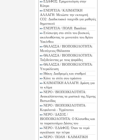
ΕΔΑΦΟΣ: Ερημοποίηση στην
Κύπρο
ΕΝΕΡΓΕΙΑ / ΚΛΙΜΑΤΙΚΗ
ΑΛΛΑΓΗ: Μειώστε την εκπομπή
CO2: Διαδικτυακό παιχνίδι για μαθητές
δημοτικού
ΕΝΕΡΓΕΙΑ / ΠΟΛΗ: Bambini
Επίσκεψη στο σπίτι του βοσκού,
ακολουθώντας το μονοπάτι του Αγίου
Υακίνθου
ΘΑΛΑΣΣΑ / ΒΙΟΠΟΙΚΙΛΟΤΗΤΑ:
Μεσόγειος Θάλασσα
ΘΑΛΑΣΣΑ / ΒΙΟΠΟΙΚΙΛΟΤΗΤΑ:
Ταξιδεύοντας με τους ψαράδες
ΘΑΛΑΣΣΑ / ΒΙΟΠΟΙΚΙΛΟΤΗΤΑ:
Υπεραλίευση
Ιθάκη: Διαδρομές και σταθμοί
Κάνε το σπίτι σου πράσινο
ΚΛΙΜΑΤΙΚΗ ΑΛΛΑΓΗ: Δράση για
το κλίμα
ΝΕΡΟ / ΒΙΟΠΟΙΚΙΛΟΤΗΤΑ:
Ανακαλύπτoντας τα μυστικά της Λίμνης
Βιστωνίδας
ΝΕΡΟ / ΒΙΟΠΟΙΚΙΛΟΤΗΤΑ:
Κεφαλονιά - Υγρότοποι
ΝΕΡΟ / ΔΑΣΟΣ /
ΒΙΟΠΟΙΚΙΛΟΤΗΤΑ: Ο Κόσυνθος και
το παραποτάμιο Δάσος του
ΝΕΡΟ / ΕΔΑΦΟΣ: Όταν το νερό
αγκάλιασε την πέτρα
ΝΕΡΟ / ΠΟΛΗ / ΚΛΙΜΑΤΙΚΗ