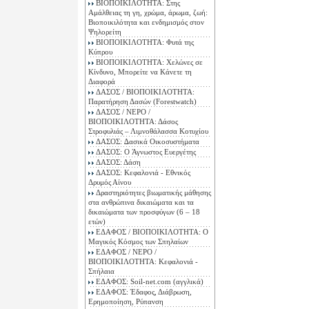
ΒΙΟΠΟΙΚΙΛΟΤΗΤΑ: Στης
Αμάλθειας τη γη, χρώμα, άρωμα, ζωή:
Βιοποικιλότητα και ενδημισμός στον
Ψηλορείτη
ΒΙΟΠΟΙΚΙΛΟΤΗΤΑ: Φυτά της
Κύπρου
ΒΙΟΠΟΙΚΙΛΟΤΗΤΑ: Χελώνες σε
Κίνδυνο, Μπορείτε να Κάνετε τη
Διαφορά
ΔΑΣΟΣ / ΒΙΟΠΟΙΚΙΛΟΤΗΤΑ:
Παρατήρηση Δασών (Forestwatch)
ΔΑΣΟΣ / ΝΕΡΟ /
ΒΙΟΠΟΙΚΙΛΟΤΗΤΑ: Δάσος
Στροφυλιάς – Λιμνοθάλασσα Κοτυχίου
ΔΑΣΟΣ: ∆ασικά Οικοσυστήματα
ΔΑΣΟΣ: O Άγνωστος Ευεργέτης
ΔΑΣΟΣ: Δάση
ΔΑΣΟΣ: Κεφαλονιά - Εθνικός
Δρυμός Αίνου
Δραστηριότητες βιωματικής μάθησης
στα ανθρώπινα δικαιώματα και τα
δικαιώματα των προσφύγων (6 – 18
ετών)
ΕΔΑΦΟΣ / ΒΙΟΠΟΙΚΙΛΟΤΗΤΑ: Ο
Μαγικός Κόσμος των Σπηλαίων
ΕΔΑΦΟΣ / ΝΕΡΟ /
ΒΙΟΠΟΙΚΙΛΟΤΗΤΑ: Κεφαλονιά -
Σπήλαια
ΕΔΑΦΟΣ: Soil-net.com (αγγλικά)
ΕΔΑΦΟΣ: Έδαφος, Διάβρωση,
Ερημοποίηση, Ρύπανση