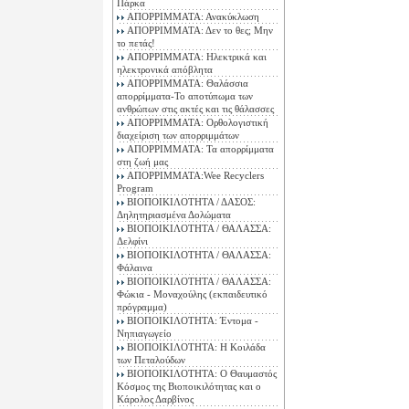
Πάρκα
ΑΠΟΡΡΙΜΜΑΤΑ: Ανακύκλωση
ΑΠΟΡΡΙΜΜΑΤΑ: Δεν το θες; Μην
το πετάς!
ΑΠΟΡΡΙΜΜΑΤΑ: Ηλεκτρικά και
ηλεκτρονικά απόβλητα
ΑΠΟΡΡΙΜΜΑΤΑ: Θαλάσσια
απορρίμματα-Το αποτύπωμα των
ανθρώπων στις ακτές και τις θάλασσες
ΑΠΟΡΡΙΜΜΑΤΑ: Ορθολογιστική
διαχείριση των απορριμμάτων
ΑΠΟΡΡΙΜΜΑΤΑ: Τα απορρίμματα
στη ζωή μας
ΑΠΟΡΡΙΜΜΑΤΑ:Wee Recyclers
Program
ΒΙΟΠΟΙΚΙΛΟΤΗΤΑ / ΔΑΣΟΣ:
Δηλητηριασμένα Δολώματα
ΒΙΟΠΟΙΚΙΛΟΤΗΤΑ / ΘΑΛΑΣΣΑ:
Δελφίνι
ΒΙΟΠΟΙΚΙΛΟΤΗΤΑ / ΘΑΛΑΣΣΑ:
Φάλαινα
ΒΙΟΠΟΙΚΙΛΟΤΗΤΑ / ΘΑΛΑΣΣΑ:
Φώκια - Μοναχούλης (εκπαιδευτικό
πρόγραμμα)
ΒΙΟΠΟΙΚΙΛΟΤΗΤΑ: Έντομα -
Νηπιαγωγείο
ΒΙΟΠΟΙΚΙΛΟΤΗΤΑ: Η Κοιλάδα
των Πεταλούδων
ΒΙΟΠΟΙΚΙΛΟΤΗΤΑ: Ο Θαυμαστός
Κόσμος της Βιοποικιλότητας και ο
Κάρολος Δαρβίνος